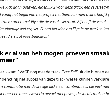
we kick gaan bouwen, eigenlijk 2 voor deze track: een reversed-b
d vanaf het begin van het project het thema in mijn achterhoofd
 track samen met Elyn die de vocals verzorgt. Zij heeft de vocals
at eigenlijk wel erg vet. Ik had het idee om Elyn in de track te la
neet die staat voor Indicator.”
ik er al van heb mogen proeven smaak
 meer”
ber kwam RVAGE nog met de track
‘Free Fall’
uit die binnen e
f denkt hij het succes van deze track wel te kunnen verklar
in combinatie met de stevige kicks een combinatie is die veel me
ek naar een meer zweverig gevoel met power, de vocals maken het