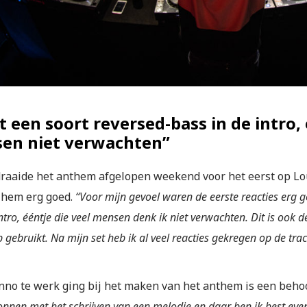
it een soort reversed-bass in de intro,
en niet verwachten”
raaide het anthem afgelopen weekend voor het eerst op Lo
 hem erg goed.
“Voor mijn gevoel waren de eerste reacties erg go
ntro, ééntje die veel mensen denk ik niet verwachten. Dit is ook de
b gebruikt. Na mijn set heb ik al veel reacties gekregen op de tra
no te werk ging bij het maken van het anthem is een behoorl
nnen met het schrijven van een melodie en daar ben ik best eve