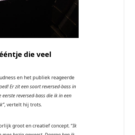
 ééntje die veel
udness en het publiek reageerde
ed! Er zit een soort reversed-bass in
 eerste reversed-bass die ik in een
ck”
, vertelt hij trots.
ijk groot en creatief concept. “
Ik
n mee bezig geweest. Daarna ben ik