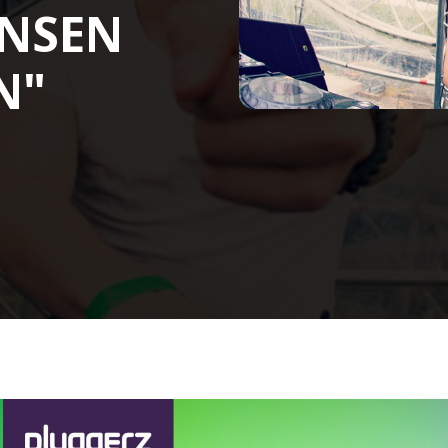
ENSEN
N"