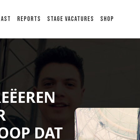
cast
Reports
Stage vacatures
Shop
REËEREN
R
HOOP DAT