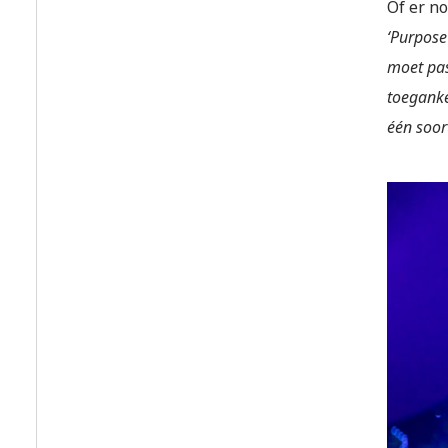
Of er n
‘Purpose
moet pas
toeganke
één soor