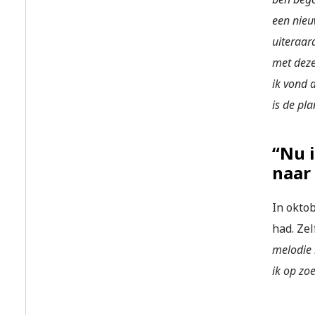
een nieu
uiteraar
met deze
ik vond d
is de pla
“Nu 
naar
In okto
had. Zel
melodie 
ik op zo