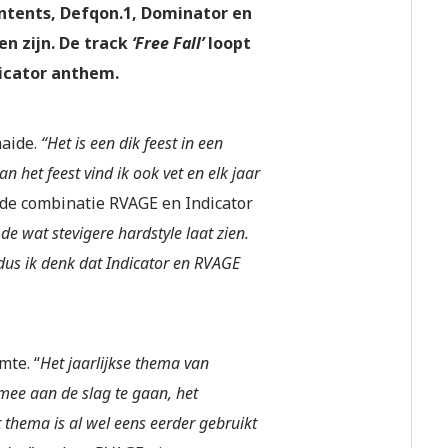
Intents, Defqon.1, Dominator en
n zijn. De track
‘Free Fall’
loopt
dicator anthem.
aide.
“Het is een dik feest in een
 het feest vind ik ook vet en elk jaar
de combinatie RVAGE en Indicator
e wat stevigere hardstyle laat zien.
 dus ik denk dat Indicator en RVAGE
mte. “
Het jaarlijkse thema van
 mee aan de slag te gaan, het
t thema is al wel eens eerder gebruikt