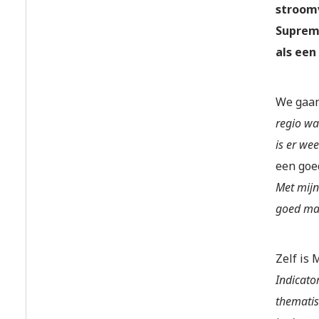
stroomv
Suprema
als een
We gaan 
regio wa
is er wee
een goe
Met mijn
goed mat
Zelf is 
Indicato
thematis