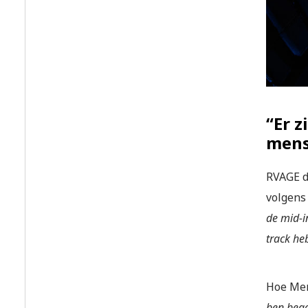
“Er z
mens
RVAGE d
volgens
de mid-i
track he
Hoe Men
ben bego