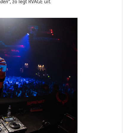
nden”
, zo legt RVAGE uit.