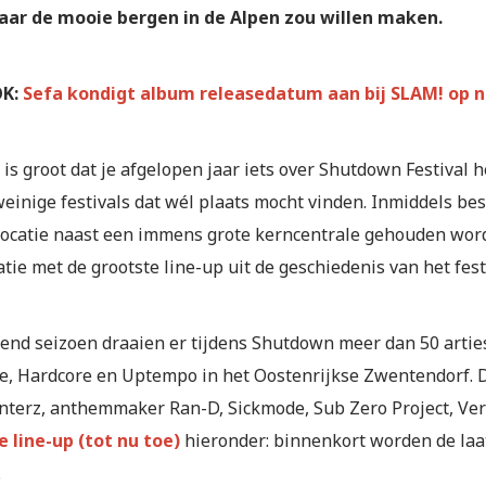
naar de mooie bergen in de Alpen zou willen maken.
K:
Sefa kondigt album releasedatum aan bij SLAM! op n
is groot dat je afgelopen jaar iets over Shutdown Festival 
einige festivals dat wél plaats mocht vinden. Inmiddels best
locatie naast een immens grote kerncentrale gehouden wordt)
tie met de grootste line-up uit de geschiedenis van het fest
nd seizoen draaien er tijdens Shutdown meer dan 50 arties
le, Hardcore en Uptempo in het Oostenrijkse Zwentendorf. 
terz, anthemmaker Ran-D, Sickmode, Sub Zero Project, Vert
e line-up (tot nu toe)
hieronder: binnenkort worden de laat
.