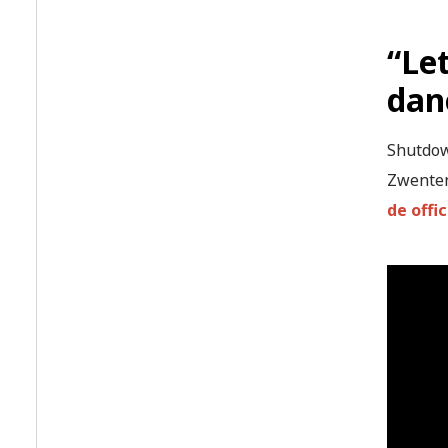
“Let
dan
Shutdow
Zwenten
de offi