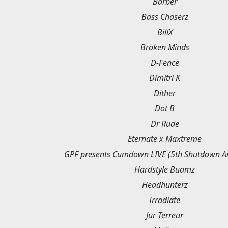
Barber
Bass Chaserz
BillX
Broken Minds
D-Fence
Dimitri K
Dither
Dot B
Dr Rude
Eternate x Maxtreme
GPF presents Cumdown LIVE (5th Shutdown An
Hardstyle Buamz
Headhunterz
Irradiate
Jur Terreur