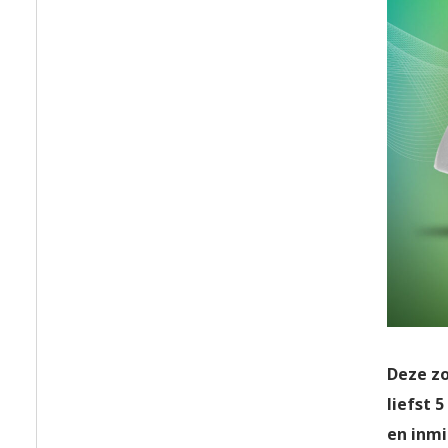
Deze zo
liefst 
en inmi