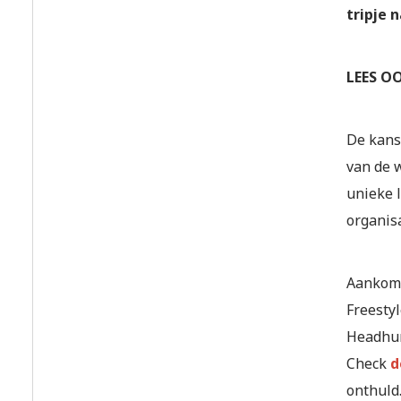
tripje 
LEES OO
De kans 
van de w
unieke 
organisa
Aankome
Freesty
Headhun
Check
d
onthuld