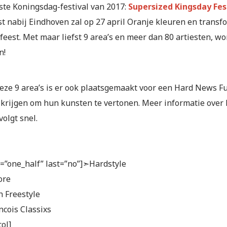
gste Koningsdag-festival van 2017:
Supersized Kingsday Fes
t nabij Eindhoven zal op 27 april Oranje kleuren en transf
feest. Met maar liefst 9 area’s en meer dan 80 artiesten, 
n!
eze 9 area’s is er ook plaatsgemaakt voor een Hard News Fu
 krijgen om hun kunsten te vertonen. Meer informatie over
volgt snel.
e=”one_half” last=”no”]➣Hardstyle
ore
h Freestyle
ncois Classixs
ol]