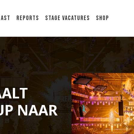
cast
Reports
Stage vacatures
Shop
AALT
UP NAAR