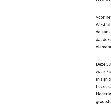
Voor he
Westfal
de aanko
dat dez
element
Deze Sup
waar Su
in zijn 
het eer
Nederla
grootst