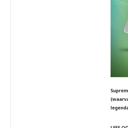
Suprema
(waarva
legenda
LEES O