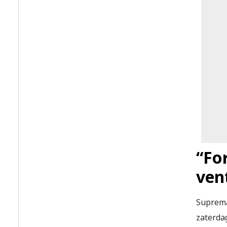
“For
ven
Suprema
zaterdag