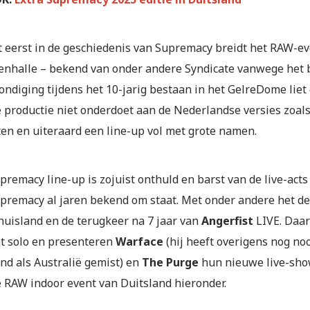
t eerst in de geschiedenis van Supremacy breidt het RAW-e
enhalle – bekend van onder andere Syndicate vanwege het bi
ndiging tijdens het 10-jarig bestaan in het GelreDome liet
e productie niet onderdoet aan de Nederlandse versies zoals
en en uiteraard een line-up vol met grote namen.
remacy line-up is zojuist onthuld en barst van de live-acts
premacy al jaren bekend om staat. Met onder andere het d
thuisland en de terugkeer na 7 jaar van
Angerfist
LIVE. Daar
st solo en presenteren
Warface
(hij heeft overigens nog no
nd als Australië gemist) en
The Purge
hun nieuwe live-show
e RAW indoor event van Duitsland hieronder.