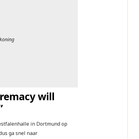
ckoning
premacy will
”
stfalenhalle in Dortmund op
 dus ga snel naar