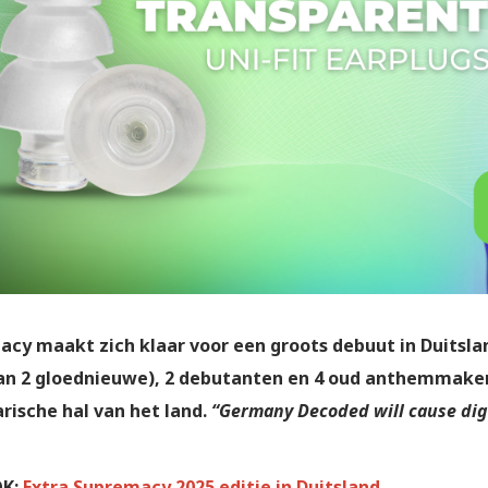
cy maakt zich klaar voor een groots debuut in Duitsland
n 2 gloednieuwe), 2 debutanten en 4 oud anthemmakers
rische hal van het land.
“Germany Decoded will cause digi
OK:
Extra Supremacy 2025 editie in Duitsland