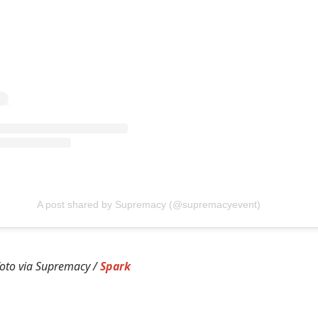
A post shared by Supremacy (@supremacyevent)
oto via Supremacy /
Spark