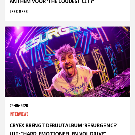
ANTHEM VOOR ‘THE LOUDEST CITY’
Lees meer
29-05-2026
Interviews
CRYEX BRENGT DEBUUTALBUM ‘RΞSURGΞNCΞ’
UIT: “HARD, EMOTIONEEL EN VOL DRIVE”