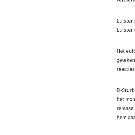
Luister
Luister
Het euf
geteken
reacties
D-Sturb 
het mom
release 
hem gaa