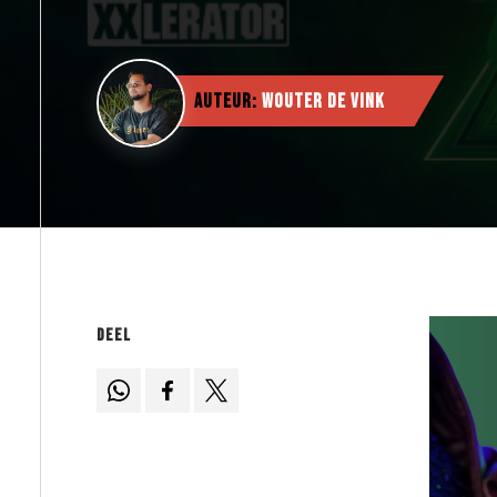
Auteur:
Wouter de Vink
Deel