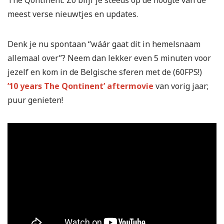
The Qontinent. Zo blijf je steeds op de hoogte van de
meest verse nieuwtjes en updates.
Denk je nu spontaan “wáár gaat dit in hemelsnaam
allemaal over”? Neem dan lekker even 5 minuten voor
jezelf en kom in de Belgische sferen met de (60FPS!)
’10 years The Qontinent’ aftermovie
van vorig jaar;
puur genieten!