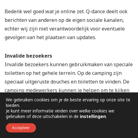
Bedenk wel goed wat je online zet. Q-dance deelt ook
berichten van anderen op de eigen sociale kanalen,
echter wij zijn niet verantwoordelijk voor eventuele
gevolgen van het plaatsen van updates.
Invalide bezoekers
Invalide bezoekers kunnen gebruikmaken van speciale
toiletten op het gehele terrein. Op de camping zijn
speciaal uitgeruste douches en toiletten te vinden. De
camping medewerkers kunnen je helpen om te kijken
of het mogelijk is om je verblijf op te zetten vlakbij
We gebruiken cookies om je de beste ervaring op onze site te
bieden.
deze faciliteiten.
Je kunt meer informatie vinden over welke cookies we
gebruiken of deze uitschakelen in de
instellingen
.
Kluisjes
Accepteer
Er zijn kluisjes beschikbaar op zowel het camping