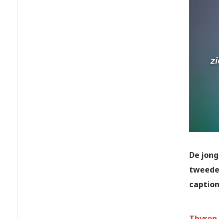
De jong
tweede 
caption
Thyron