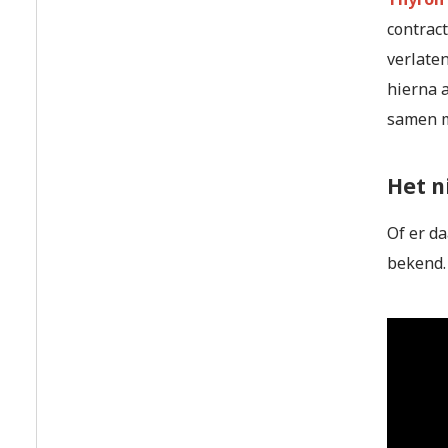
contrac
verlaten
hierna 
samen m
Het n
Of er d
bekend.