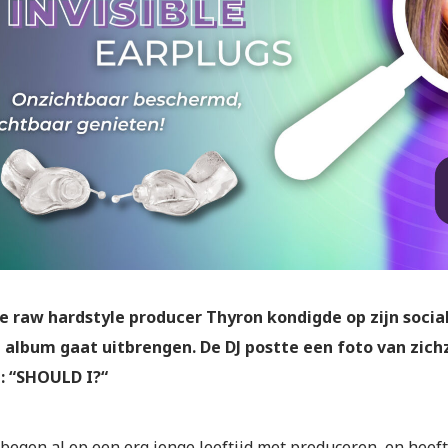
e raw hardstyle producer Thyron kondigde op zijn socia
album gaat uitbrengen. De DJ postte een foto van zich
: “SHOULD I?“
begon al op een erg jonge leeftijd met produceren, en heef