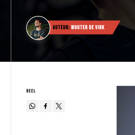
Auteur:
Wouter de Vink
Deel