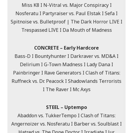
Miss K8 I N-Vitral vs. Major Conspiracy I
Nosferatu I Partyraiser vs. Paul Elstak I Sefa I
Spitnoise vs. Bulletproof | The Dark Horror LIVE I
Trespassed LIVE I Da Mouth of Madness
CONCRETE – Early Hardcore
Bass-D I Bountyhunter I Darkraver vs. MD&A I
Delirium I G-Town Madness I Lady Dana I
Painbringer I Rave Generators I Clash of Titans:
Ruffneck vs. Dr. Peacock I Shadowlands Terrorists
I The Raver I Mc Axys
STEEL – Uptempo
Abaddon vs. TukkerTempo I Clash of Titans:
Angernoizer vs. Nosferatu I Barber vs. Soulblast I
Hatred vs. The Dope Doctor I Irradiate I Jur