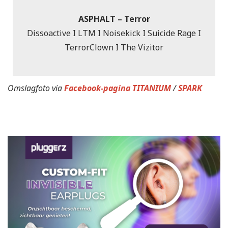
ASPHALT – Terror
Dissoactive I LTM I Noisekick I Suicide Rage I
TerrorClown I The Vizitor
Omslagfoto via
Facebook-pagina TITANIUM
/
SPARK