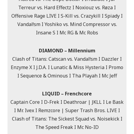
Terreur vs. Hard Effectz I Noxiouz vs. Røza I
Offensive Rage LIVE I S-Kill vs. Crazykill I Spiady I
Vandal!sm I Yoshiko vs. Mind Compressor vs.
Insane S I Mc RG & Mc Robs
DIAMOND – Millennium
Clash of Titans: Catscan vs. Vandal!sm I Dazzler I
Enzyme X I J.D.A. I Lunatic & Miss Hysteria I Promo
I Sequence & Ominous I Tha Playah I Mc Jeff
LIQUID – Frenchcore
Captain Core I D-Frek I Deathroar | JKLL I Le Bask
I Mr. Ivex I Remzcore | Super Trash Bros. LIVE I
Clash of Titans: The Sickest Squad vs. Noisekick I
The Speed Freak I Mc No-ID