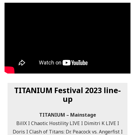
TITANIUM Festival 2023 line-
up
TITANIUM – Mainstage
BillX I Chaotic Hostility LIVE I Dimitri K LIVE I
Doris I Clash of Titans: Dr. Peacock vs. Angerfist I