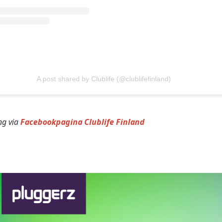
A post shared by Clublife (@clublifefinland)
ng via
Facebookpagina Clublife Finland