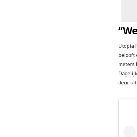
“We 
Utopia F
belooft
meters h
Dagelijk
deur uit