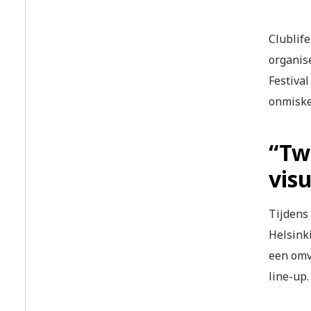
Clublif
organise
Festival
onmiske
“Tw
vis
Tijdens
Helsinki
een omv
line-up.