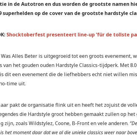
tie in de Autotron en dus worden de grootste namen hi
19 superhelden op de cover van de grootste hardstyle cla
K:
Shocktoberfest presenteert line-up ‘für de tollste pa
Was Alles Beter is uitgegroeid tot een groots evenement, w
es van het gouden ouden Hardstyle Classics-tijdperk. Met 8.
s dit een evenement die de liefhebbers echt niet willen mis
no-time uit.
jaar pakt de organisatie flink uit en heeft het zojuist de v
legendes die Hardstyle groot hebben gemaakt zullen op het 
 zijn, zoals Wildstylez, Coone, B-Front en vele anderen.
“De
k is het moment daar dat we al die unieke classics weer naar bov