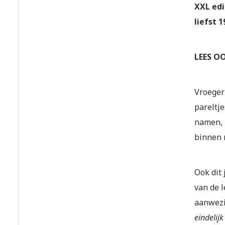
XXL edi
liefst 
LEES OO
Vroeger 
pareltj
namen, i
binnen 
Ook dit 
van de 
aanwezig
eindelij