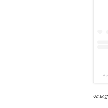
A p
Omslagf