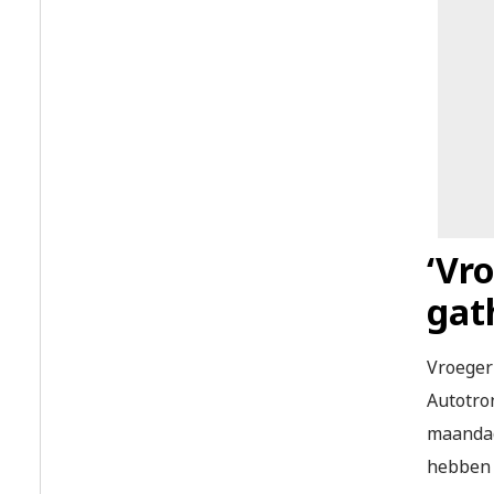
‘Vro
gat
Vroeger
Autotron
maandag 
hebben t