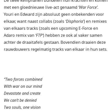
De twee kemphanen bundelen hun krachten en komen
met een gloednieuwe live-act genaamd
‘War Force’.
Youri en Edward zijn absoluut geen onbekenden voor
elkaar, want naast collabs (zoals
‘Disphoria’
) en remixes
van elkaars tracks (zoals een upcoming E-Force en
Adaro remix van
‘FTP’
) hebben ze ook al vaker samen
achter de draaitafels gestaan. Bovendien draaien deze
rauwdouwers regelmatig tracks van elkaar in hun sets.
.
“Two forces combined
With war on our mind
Devastate and create
We can’t be denied
Two souls, one vision