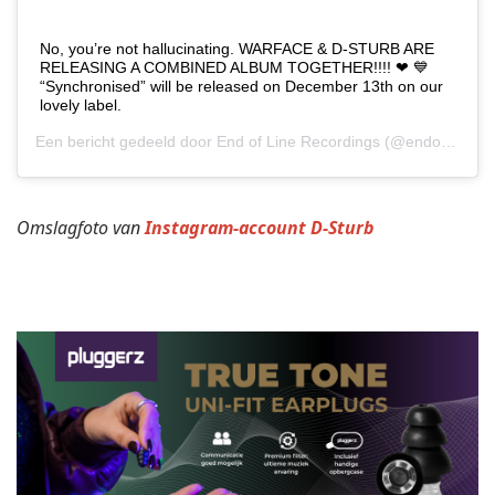
No, you’re not hallucinating. WARFACE & D-STURB ARE
RELEASING A COMBINED ALBUM TOGETHER!!!! ❤ 💙
“Synchronised” will be released on December 13th on our
lovely label.
Een bericht gedeeld door
End of Line Recordings
(@endofline_recordings) op
Omslagfoto van
Instagram-account D-Sturb