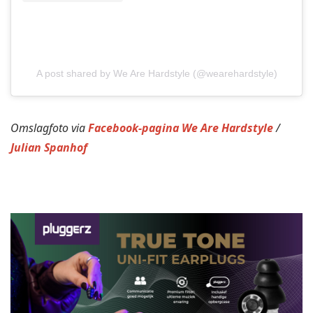
A post shared by We Are Hardstyle (@wearehardstyle)
Omslagfoto via
Facebook-pagina We Are Hardstyle
/
Julian Spanhof