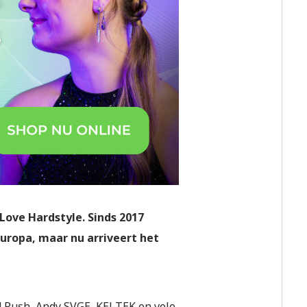
Love Hardstyle. Sinds 2017
uropa, maar nu arriveert het
d Rush, Andy SVGE, KELTEK en vele