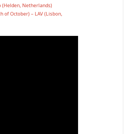
o (Helden, Netherlands)
h of October) – LAV (Lisbon,