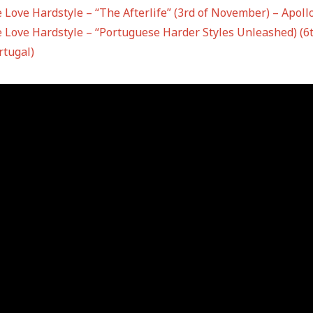
 Love Hardstyle – “The Afterlife” (3rd of November) – Apoll
 Love Hardstyle – “Portuguese Harder Styles Unleashed) (6t
rtugal)