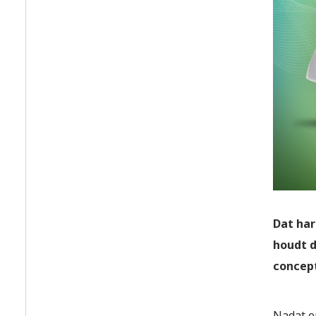
Dat har
houdt d
concept
Nadat e