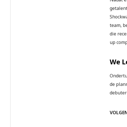
getalent
Shockwa
team, b
die rec
up comp
We L
Ondertu
de plann
debuter
VOLGEN