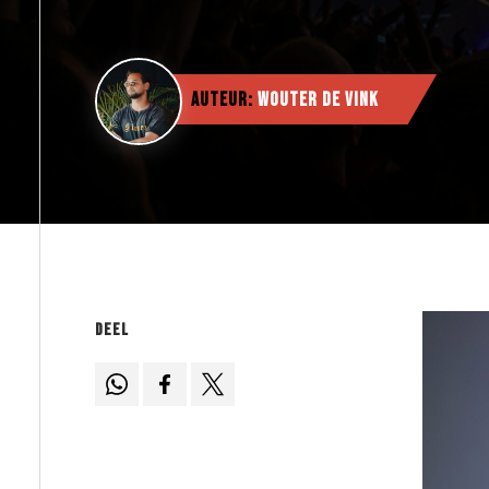
Auteur:
Wouter de Vink
Deel