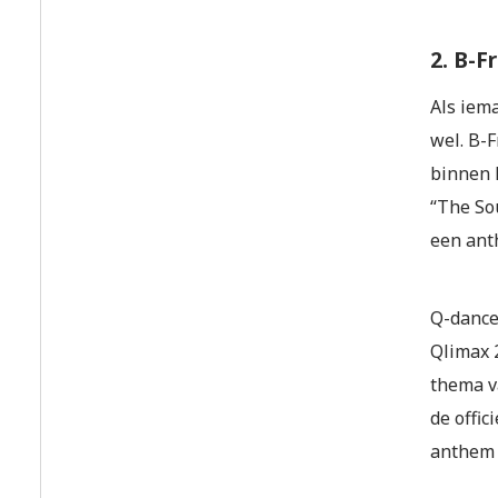
2. B-F
Als iem
wel. B-F
binnen 
“The So
een ant
Q-dance
Qlimax 
thema v
de offic
anthem 