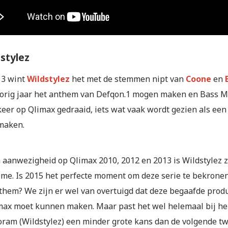
dstylez
 3 wint
Wildstylez
het met de stemmen nipt van
Coone
en
vorig jaar het anthem van Defqon.1 mogen maken en Bass 
keer op Qlimax gedraaid, iets wat vaak wordt gezien als ee
maken.
n aanwezigheid op Qlimax 2010, 2012 en 2013 is Wildstylez
me. Is 2015 het perfecte moment om deze serie te bekrone
them? We zijn er wel van overtuigd dat deze begaafde pro
max moet kunnen maken. Maar past het wel helemaal bij h
oram (Wildstylez) een minder grote kans dan de volgende t