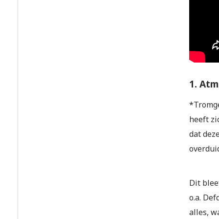
1. Atm
*Tromge
heeft zi
dat dez
overduid
Dit blee
o.a. De
alles, 