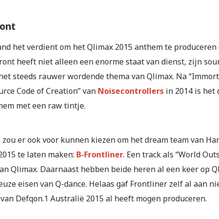
ront
and het verdient om het Qlimax 2015 anthem te produceren 
ront heeft niet alleen een enorme staat van dienst, zijn sou
het steeds rauwer wordende thema van Qlimax. Na “Immort
urce Code of Creation” van
Noisecontrollers
in 2014 is het 
hem met een raw tintje.
 zou er ook voor kunnen kiezen om het dream team van Ha
2015 te laten maken:
B-Frontliner
. Een track als “World Out
an Qlimax. Daarnaast hebben beide heren al een keer op Q
ieuze eisen van Q-dance. Helaas gaf Frontliner zelf al aan ni
van Defqon.1 Australië 2015 al heeft mogen produceren.