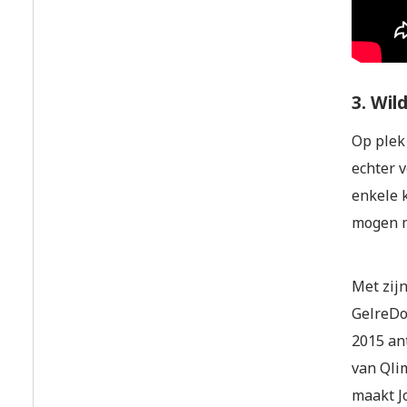
3. Wil
Op plek
echter 
enkele 
mogen 
Met zij
GelreDo
2015 an
van Qli
maakt J