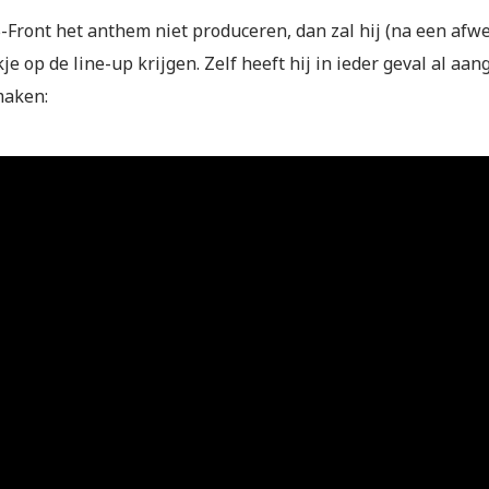
-Front het anthem niet produceren, dan zal hij (na een afwe
je op de line-up krijgen. Zelf heeft hij in ieder geval al a
maken: