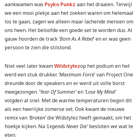
aankwamen was
Psyko Punkz
aan het draaien. Terwijl
we een mooi plekje aan het zoeken waren om helemaal
los te gaan, zagen we alleen maar lachende mensen om
ons heen. Het beloofde een goede set te worden dus. Al
gauw hoorden de track ‘
Born As A Rebel
’ en er was geen
persoon te zien die stilstond.
Niet veel later kwam
Wildstylez
op het podium en het
werd een stuk drukker.
‘Maximum Force
’ van Project One
dreunde door de speakers en er werd uit volle borst
meegezongen. ‘
Year Of Summer’
en
‘Lose My Mind’
volgden al snel. Met de warme temperaturen begon dit
als een heerlijke zomerse set. Ook kwam de nieuwe
remix van
‘Broken’
die Widstylez heeft gemaakt, om het
hoekje kijken. Na
‘Legends Never Die’
besloten we wat te
eten.