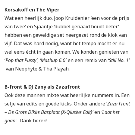
Korsakoff en The Viper
Wat een heerlijk duo. Joop Kruidenier ‘een voor de prijs
van twee’ en Sjaantje ‘dubbel genaaid houdt beter’
hebben een geweldige set neergezet rond de klok van
vijf. Dat was hard nodig, want het tempo mocht er nu
wel eens écht in gaan komen. We konden genieten van
‘
Pop that Pussy’
,
‘Mashup 6.0′
en een remix van
‘Still No. 1’
van Neophyte & Tha Playah.
B-front & DJ Zany als Zazafront
Ook deze mannen mixte wat heerlijke nummers in. Een
setje van edits en goede kicks. Onder andere ‘
Zaza Front
– De Grote Dikke Basplaat (X-Qlusive Edit)’
en
‘Laat het
gaan’
. Dank heren!