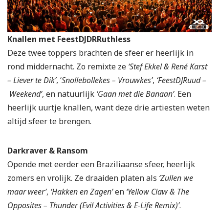
Knallen met FeestDJDRRuthless
Deze twee toppers brachten de sfeer er heerlijk in
rond middernacht. Zo remixte ze
‘Stef Ekkel & René Karst
– Liever te Dik’
, ‘
Snollebollekes – Vrouwkes’
,
‘FeestDJRuud –
Weekend’
, en natuurlijk
‘Gaan met die Banaan’
. Een
heerlijk uurtje knallen, want deze drie artiesten weten
altijd sfeer te brengen.
Darkraver & Ransom
Opende met eerder een Braziliaanse sfeer, heerlijk
zomers en vrolijk. Ze draaiden platen als
‘Zullen we
maar weer’
,
‘Hakken en Zagen’
en
‘Yellow Claw & The
Opposites – Thunder (Evil Activities & E-Life Remix)’
.