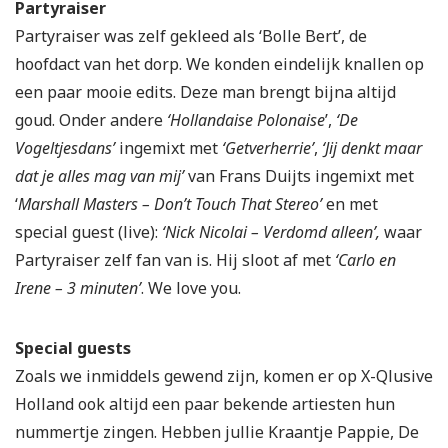
Partyraiser
Partyraiser was zelf gekleed als ‘Bolle Bert’, de
hoofdact van het dorp. We konden eindelijk knallen op
een paar mooie edits. Deze man brengt bijna altijd
goud. Onder andere
‘Hollandaise Polonaise
’,
‘De
Vogeltjesdans’
ingemixt met
‘Getverherrie’
,
‘Jij denkt maar
dat je alles mag van mij’
van Frans Duijts ingemixt met
‘
Marshall Masters – Don’t Touch That Stereo’
en met
special guest (live):
‘Nick Nicolai – Verdomd alleen’,
waar
Partyraiser zelf fan van is. Hij sloot af met
‘Carlo en
Irene – 3 minuten’
. We love you.
Special guests
Zoals we inmiddels gewend zijn, komen er op X-Qlusive
Holland ook altijd een paar bekende artiesten hun
nummertje zingen. Hebben jullie Kraantje Pappie, De