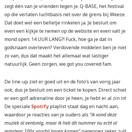
zegt één van je vrienden tegen je. Q-BASE, het festival
op die verlaten luchtbasis net over de grens bij Weeze.
Dat doet wel een belletje rinkelen ja. Je besluit om
even een kijkje te nemen op de website en even valt je
mond open: 14 UUR LANG?! Fuck, hoe ga je dat in
godsnaam overleven? Verdovende middelen ben je niet
zo van, dus dat maakt het allemaal wat lastiger
natuurlijk. Geen zorgen, we got you covered fam.
De line-up ziet er goed uit en de foto’s van vorig jaar
ook, dus je besluit om een ticket te kopen. Direct schiet
er een golf adrenaline door je heen, je hebt er al zin in!
De speciale
Spotify
playlist staat dag en nacht aan,
waardoor je reacties van je ouders als
“ik vond deze
muziek al eentonig, maar ik heb dit nummer nu echt al
minstens 100x voorbij horen komen”
nagenoeg zeker zult