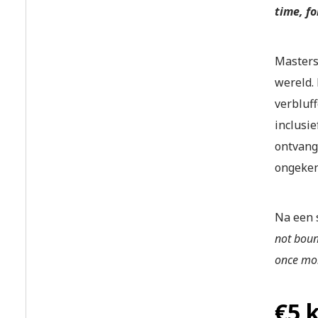
time, fo
Masters 
wereld.
verbluf
inclusie
ontvang
ongeken
Na een s
not boun
once mo
€5 