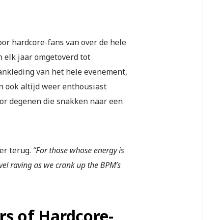
oor hardcore-fans van over de hele
 elk jaar omgetoverd tot
ankleding van het hele evenement,
n ook altijd weer enthousiast
voor degenen die snakken naar een
eer terug.
“For those whose energy is
evel raving as we crank up the BPM’s
rs of Hardcore-