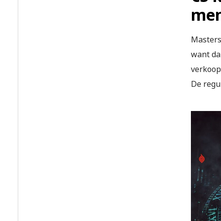
me
Masters
want da
verkoop 
De regul