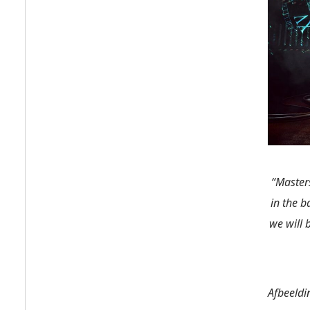
“Master
in the b
we will 
Afbeeldi