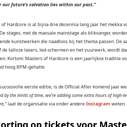
r our future’s salvation lies within our past.
“
of Hardcore is al bijna drie decennia lang jaar het mekka v
 De stages, met de massale mainstage als blikvanger, worden
fende kunstwerken die naadloos bij het thema passen. De a
f de talloze lasers, led-schermen en het vuurwerk, wordt da
en. Kortom: Masters of Hardcore is een jaarlijkse traditie 
d hoog BPM-gehalte.
uccesvolle eerste editie, is de Official After komend jaar w
d by the limits of time, we’re adding some extra hours of high-l
re,”
laat de organisatie via onder andere
Instagram
weten.
korting op tickets voor Maste