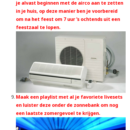
je alvast beginnen met de airco aan te zetten
in je huis, op deze manier ben je voorbereid
om na het feest om 7 uur ’s ochtends uit een
feestzaal te lopen.
Maak een playlist met al je favoriete livesets
en luister deze onder de zonnebank om nog
een laatste zomergevoel te krijgen.