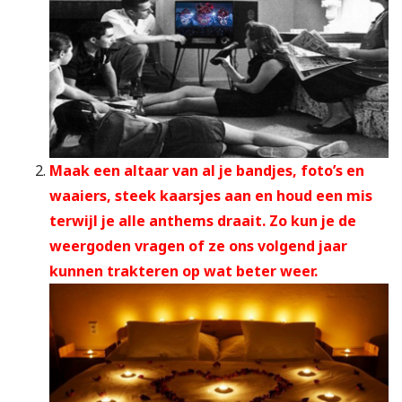
Maak een altaar van al je bandjes, foto’s en
waaiers, steek kaarsjes aan en houd een mis
terwijl je alle anthems draait. Zo kun je de
weergoden vragen of ze ons volgend jaar
kunnen trakteren op wat beter weer.