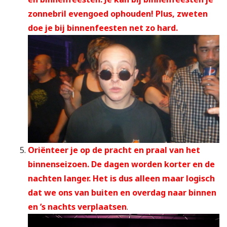
zonnebril evengoed ophouden! Plus, zweten
doe je bij binnenfeesten net zo hard.
Oriënteer je op de pracht en praal van het
binnenseizoen. De dagen worden korter en de
nachten langer. Het is dus alleen maar logisch
dat we ons van buiten en overdag naar binnen
en ’s nachts verplaatsen
.