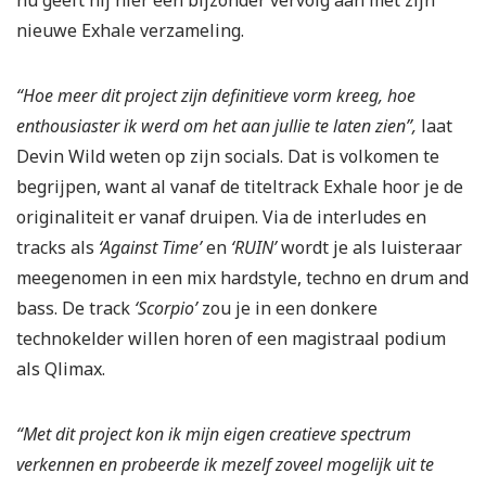
nu geeft hij hier een bijzonder vervolg aan met zijn
nieuwe Exhale verzameling.
“Hoe meer dit project zijn definitieve vorm kreeg, hoe
enthousiaster ik werd om het aan jullie te laten zien”,
laat
Devin Wild weten op zijn socials. Dat is volkomen te
begrijpen, want al vanaf de titeltrack Exhale hoor je de
originaliteit er vanaf druipen. Via de interludes en
tracks als
‘Against Time’
en
‘RUIN’
wordt je als luisteraar
meegenomen in een mix hardstyle, techno en drum and
bass. De track
‘Scorpio’
zou je in een donkere
technokelder willen horen of een magistraal podium
als Qlimax.
“Met dit project kon ik mijn eigen creatieve spectrum
verkennen en probeerde ik mezelf zoveel mogelijk uit te