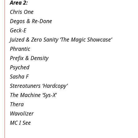
Area 2:
Chris One
Degos & Re-Done
Geck-E
Juized & Zero Sanity ‘The Magic Showcase’
Phrantic
Prefix & Density
Psyched
Sasha F
Stereotuners ‘Hardcopy’
The Machine ‘Sys-X’
Thera
Wavolizer
MC I See