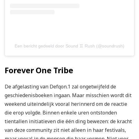
Een bericht gedeeld door Sound ♊️ Rush (@soundrush)
Forever One Tribe
De afgelasting van Defqon.1 zal ongetwijfeld de
geschiedenisboeken ingaan. Maar misschien wordt dit
weekend uiteindelijk vooral herinnerd om de reactie
die erop volgde. Binnen enkele uren ontstonden
tientallen initiatieven die één ding bewezen: de kracht
van deze community zit niet alleen in haar festivals,
maar vooral in de mensen die haar vormen. Niet voor