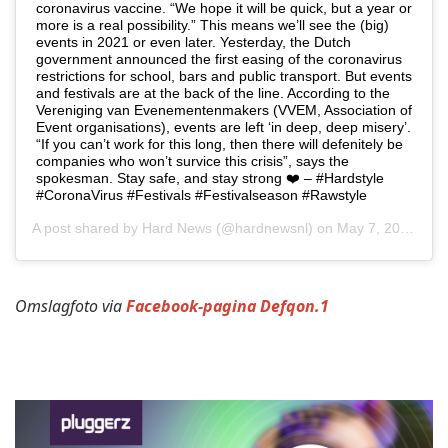
coronavirus vaccine. “We hope it will be quick, but a year or
more is a real possibility.” This means we’ll see the (big)
events in 2021 or even later. Yesterday, the Dutch
government announced the first easing of the coronavirus
restrictions for school, bars and public transport. But events
and festivals are at the back of the line. According to the
Vereniging van Evenementenmakers (VVEM, Association of
Event organisations), events are left ‘in deep, deep misery’.
“If you can’t work for this long, then there will defenitely be
companies who won’t survice this crisis”, says the
spokesman. Stay safe, and stay strong ❤️ – #Hardstyle
#CoronaVirus #Festivals #Festivalseason #Rawstyle
A post shared by
Hard News
(@hardnewsnl) on
May 7, 2020 at 3:45am PDT
Omslagfoto via
Facebook-pagina Defqon.1