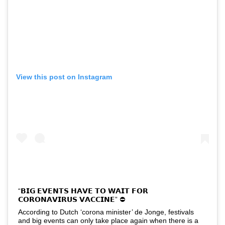
View this post on Instagram
“𝗕𝗜𝗚 𝗘𝗩𝗘𝗡𝗧𝗦 𝗛𝗔𝗩𝗘 𝗧𝗢 𝗪𝗔𝗜𝗧 𝗙𝗢𝗥
𝗖𝗢𝗥𝗢𝗡𝗔𝗩𝗜𝗥𝗨𝗦 𝗩𝗔𝗖𝗖𝗜𝗡𝗘” ⛔
According to Dutch ‘corona minister’ de Jonge, festivals
and big events can only take place again when there is a