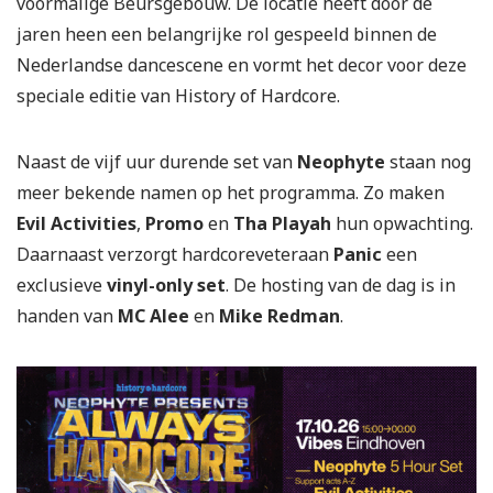
voormalige Beursgebouw. De locatie heeft door de
jaren heen een belangrijke rol gespeeld binnen de
Nederlandse dancescene en vormt het decor voor deze
speciale editie van History of Hardcore.
Naast de vijf uur durende set van
Neophyte
staan nog
meer bekende namen op het programma. Zo maken
Evil Activities
,
Promo
en
Tha Playah
hun opwachting.
Daarnaast verzorgt hardcoreveteraan
Panic
een
exclusieve
vinyl-only set
. De hosting van de dag is in
handen van
MC Alee
en
Mike Redman
.