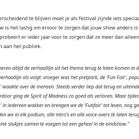
scheidend te blijven moet je als festival zijnde iets specia
 is het lastig om ervoor te zorgen dat jouw show anders is 
 probeert er ieder jaar voor te zorgen dat ze meer dan alle
n aan het publiek.
eren altijd de verhaallijn uit het thema terug te laten komen in
erhaallijn als volgt: vroeger was het pretpark, de ‘Fun Fair’, popu
 waakte over de mensen. Steeds verder liep dat terug en uiteinde
erdoor ging de Spirit of Madness zo goed als verloren. Maar tijden
 in iedereen wakker en brengen we de ‘Funfair’ tot leven, nog gek
en we in elk podium, alle intro’s en alle voice-overs te laten t
leine stukjes samen te voegen tot een geheel in de eindshow.”