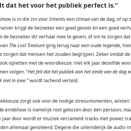
lt dat het voor het publiek perfect is.”
how is in die zin voor Intents een climax van de dag, of op
manier krijgt de bezoeker een goed gevoel én een goed verh
m de bezoeker dit verhaal mee te geven, of om te zorgen dat
 van
The Lost Treasure
ging terug naar een oude legende, hie
te zorgen dat mensen het zouden begrijpen. Zeker omdat de v
 ook opletten met de woordkeuze: niet elk jaar dezelfde wo
nen volgen. “
Het feit dat het publiek aan het einde van de dag e
k niet in mee.”
wordt lachend verteld.
ekkeuze zorgt ook voor de nodige stressmomenten, wisten z
de eindshow is namelijk niet gekozen door één persoon, maa
 jaar door wordt er muziek verzameld: tracks met power, tra
den allemaal genoteerd. Degene die uiteindelijk de audio in 