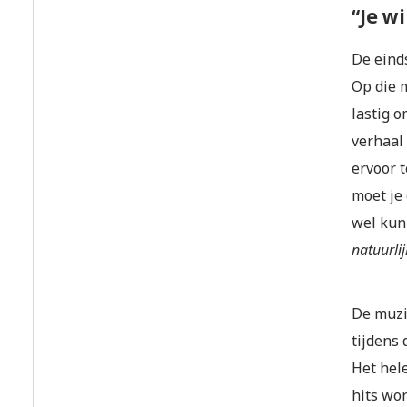
“Je wi
De einds
Op die 
lastig o
verhaal
ervoor 
moet je
wel kun
natuurlij
De muzi
tijdens 
Het hele
hits wor