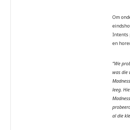
Om onder
eindshow
Intents
en hore
“We prob
was die v
Madness’
leeg. Hi
Madness’
probeerd
al die k