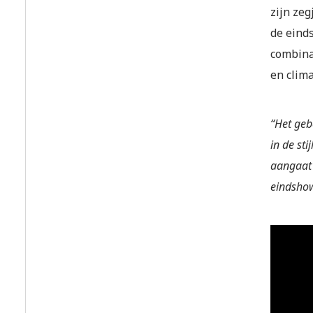
zijn zeg
de eind
combinat
en clim
“Het geb
in de sti
aangaat 
eindshow