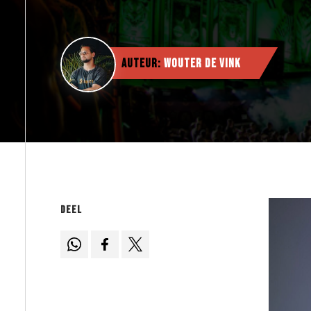
Auteur:
Wouter de Vink
Deel