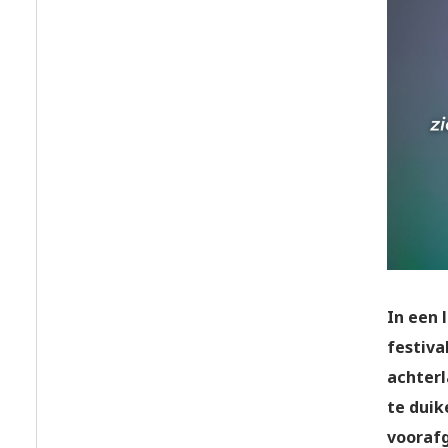
In een 
festiva
achterl
te duik
vooraf