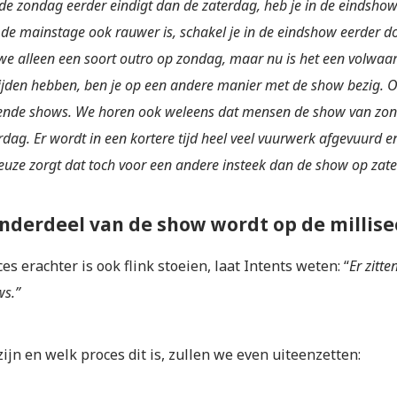
e zondag eerder eindigt dan de zaterdag, heb je in de eindshow
de mainstage ook rauwer is, schakel je in de eindshow eerder d
e alleen een soort outro op zondag, maar nu is het een volwa
ijden hebben, ben je op een andere manier met de show bezig. 
lende shows. We horen ook weleens dat mensen de show van zonda
rdag. Er wordt in een kortere tijd heel veel vuurwerk afgevuurd 
uze zorgt dat toch voor een andere insteek dan de show op zate
onderdeel van de show wordt op de millis
es erachter is ook flink stoeien, laat Intents weten: “
Er zitt
ws.”
zijn en welk proces dit is, zullen we even uiteenzetten: