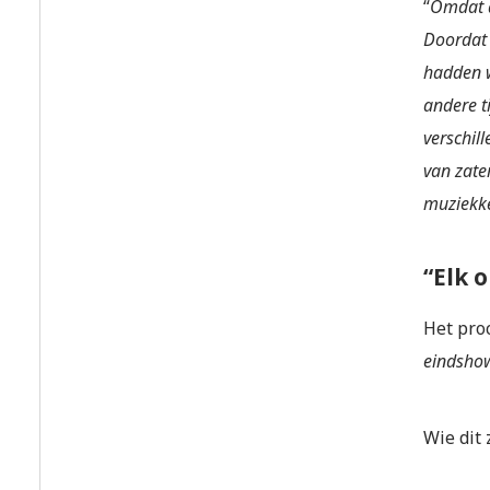
“
Omdat d
Doordat 
hadden w
andere t
verschil
van zate
muziekke
“Elk 
Het proc
eindsho
Wie dit 