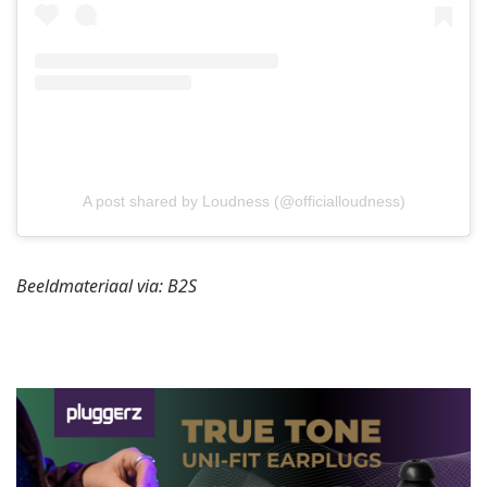
A post shared by Loudness (@officialloudness)
Beeldmateriaal via: B2S