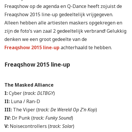
Freaqshow op de agenda en Q-Dance heeft zojuist de
Freaqshow 2015 line-up gedeeltelijk vrijgegeven.
Alleen hebben alle artiesten maskers opgekregen en
zijn de foto’s van zaal 2 gedeeltelijk verbrand! Gelukkig
denken we een groot gedeelte van de
Freaqshow 2015 line-up
achterhaald te hebben.
Freaqshow 2015 line-up
The Masked Alliance
I:
Cyber (
track: DLTBGY
)
II:
Luna / Ran-D
III:
The Viper (
track: De Wereld Op Z’n Kop
)
IV:
Dr Punk (
track: Funky Sound
)
V:
Noisecontrollers (
track: Solar
)