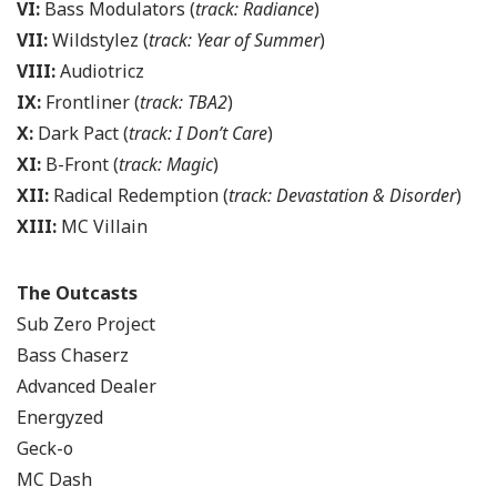
VI:
Bass Modulators (
track: Radiance
)
VII:
Wildstylez (
track: Year of Summer
)
VIII:
Audiotricz
IX:
Frontliner (
track: TBA2
)
X:
Dark Pact (
track: I Don’t Care
)
XI:
B-Front (
track: Magic
)
XII:
Radical Redemption (
track: Devastation & Disorder
)
XIII:
MC Villain
The Outcasts
Sub Zero Project
Bass Chaserz
Advanced Dealer
Energyzed
Geck-o
MC Dash