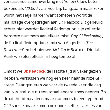
verrassende samenwerking met Yellow Claw, beter
bekend als
’20.000 volts’
voorbij. Langzaam maar zeker
wordt het setje harder, want zometeen wordt de
mainstage overgedragen aan Dr. Peacock. Dit gebeurd
echter niet voordat Radical Redemption zijn collectie
hardcore nummers aan elkaar mixt.
‘Day Of Reckoning’
,
de Radical Redemption remix van Angerfists
‘The
Desecrated’
en het nieuwe
‘Kick Op Je Bek’
met Digital
Punk wisselen elkaar in hoog tempo af.
Omdat we
Dr. Peacock
de laatste tijd al vaker gezien
hebben, verkassen we nog één keer naar de roze GPF
stage. Daar genieten we voor de tweede keer die dag
van N-Vitral, die nu een totaal andere show neerzet. Zo
draait hij bijna alleen maar nummers in een typerend
GFP sausje, maar komen ook nóg snellere versies van