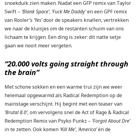
snoekduik zien maken. Nadat een GFP remix van Taylor
Swift –
‘Blank Space’
,
‘Fuck Me Daddy’
en een GPF remix
van Rooler’s
‘Yes’
door de speakers knallen, vertrekken
we naar de kluisjes om de restanten schuim van ons
lichaam te krijgen. Een ding is zeker: dit natte setje
gaan we nooit meer vergeten.
“20.000 volts going straight through
the brain”
Met schone sokken en een warme trui zijn we weer
helemaal opgewarmd als Radical Redemption op de
mainstage verschijnt. Hij begint met een teaser van
‘Brutal 8.0’
, om vervolgens snel de Act of Rage & Radical
Redemption Remix van Psyko Punkz –
‘Forgot About Dre’
in te zetten. Ook komen
‘Kill Me’
,
‘America’
én de