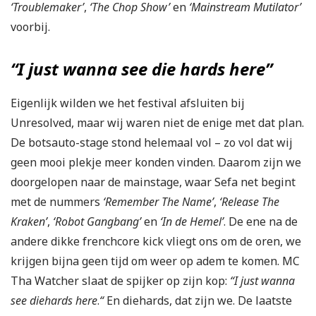
‘Troublemaker’
,
‘The Chop Show’
en
‘Mainstream Mutilator’
voorbij.
“I just wanna see die hards here”
Eigenlijk wilden we het festival afsluiten bij
Unresolved, maar wij waren niet de enige met dat plan.
De botsauto-stage stond helemaal vol – zo vol dat wij
geen mooi plekje meer konden vinden. Daarom zijn we
doorgelopen naar de mainstage, waar Sefa net begint
met de nummers
‘Remember The Name’
,
‘Release The
Kraken’
,
‘Robot Gangbang’
en
‘In de Hemel’
. De ene na de
andere dikke frenchcore kick vliegt ons om de oren, we
krijgen bijna geen tijd om weer op adem te komen. MC
Tha Watcher slaat de spijker op zijn kop:
“I just wanna
see diehards here
.
“
En diehards, dat zijn we. De laatste