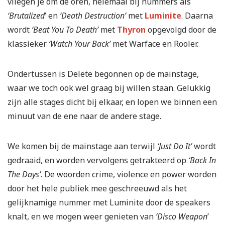
vliegen je om de oren, helemaal bij nummers als
‘Brutalized
’ en
‘Death Destruction’
met
Luminite
. Daarna
wordt
‘Beat You To Death’
met
Thyron
opgevolgd door de
klassieker
‘Watch Your Back’
met Warface en Rooler.
Ondertussen is Delete begonnen op de mainstage,
waar we toch ook wel graag bij willen staan. Gelukkig
zijn alle stages dicht bij elkaar, en lopen we binnen een
minuut van de ene naar de andere stage.
We komen bij de mainstage aan terwijl
‘Just Do It’
wordt
gedraaid, en worden vervolgens getrakteerd op
‘Back In
The Days’
. De woorden crime, violence en power worden
door het hele publiek mee geschreeuwd als het
gelijknamige nummer met Luminite door de speakers
knalt, en we mogen weer genieten van
‘Disco Weapon
’