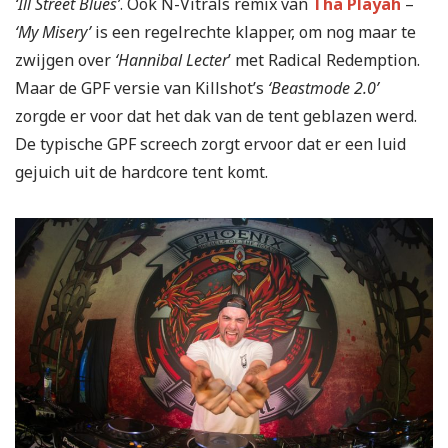
‘Ill Street Blues’
. Ook N-Vitrals remix van
Tha Playah
–
‘My Misery’
is een regelrechte klapper, om nog maar te
zwijgen over
‘Hannibal Lecter
’ met Radical Redemption.
Maar de GPF versie van Killshot’s
‘Beastmode 2.0’
zorgde er voor dat het dak van de tent geblazen werd.
De typische GPF screech zorgt ervoor dat er een luid
gejuich uit de hardcore tent komt.