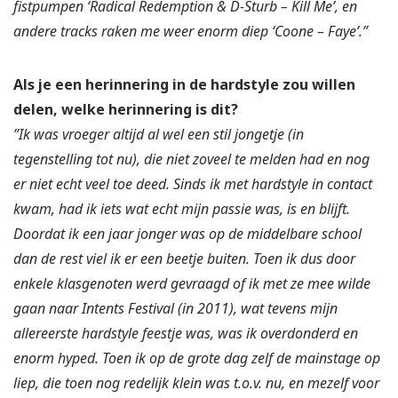
fistpumpen ‘Radical Redemption & D-Sturb – Kill Me’, en
andere tracks raken me weer enorm diep ‘Coone – Faye’.”
Als je een herinnering in de hardstyle zou willen
delen, welke herinnering is dit?
”Ik was vroeger altijd al wel een stil jongetje (in
tegenstelling tot nu), die niet zoveel te melden had en nog
er niet echt veel toe deed. Sinds ik met hardstyle in contact
kwam, had ik iets wat echt mijn passie was, is en blijft.
Doordat ik een jaar jonger was op de middelbare school
dan de rest viel ik er een beetje buiten. Toen ik dus door
enkele klasgenoten werd gevraagd of ik met ze mee wilde
gaan naar Intents Festival (in 2011), wat tevens mijn
allereerste hardstyle feestje was, was ik overdonderd en
enorm hyped. Toen ik op de grote dag zelf de mainstage op
liep, die toen nog redelijk klein was t.o.v. nu, en mezelf voor