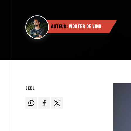
Auteur:
Wouter de Vink
Deel