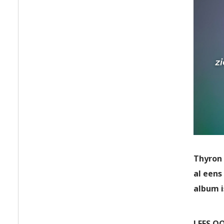
Thyron 
al eens
album i
LEES O