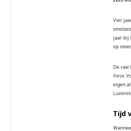
Vier ja
omstandi
jaar bij
op stee
De raw 
Force
. V
eigen a
Luminit
Tijd
Wanneer