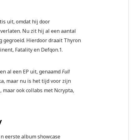
is uit, omdat hij door
erlaten. Nu zit hij al een aantal
erg gegroeid. Hierdoor draait Thyron
nent, Fatality en Defqon.1.
ren al een EP uit, genaamd
Full
, maar nu is het tijd voor zijn
 maar ook collabs met Ncrypta,
y
jn eerste album showcase