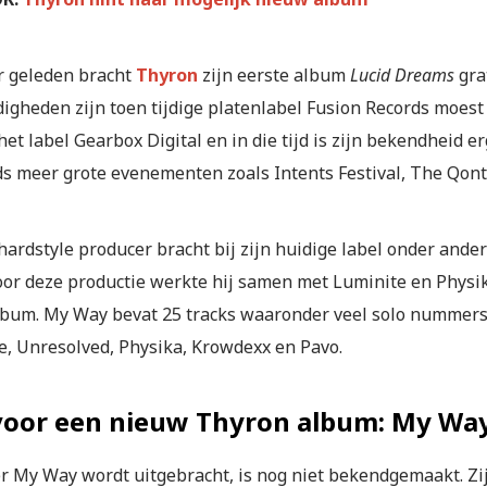
ar geleden bracht
Thyron
zijn eerste album
Lucid Dreams
grat
gheden zijn toen tijdige platenlabel Fusion Records moest v
 het label Gearbox Digital en in die tijd is zijn bekendheid 
ds meer grote evenementen zoals Intents Festival, The Qonti
hardstyle producer bracht bij zijn huidige label onder ande
oor deze productie werkte hij samen met Luminite en Physika
lbum. My Way bevat 25 tracks waaronder veel solo nummers,
e, Unresolved, Physika, Krowdexx en Pavo.
 voor een nieuw Thyron album: My Wa
 My Way wordt uitgebracht, is nog niet bekendgemaakt. Zi