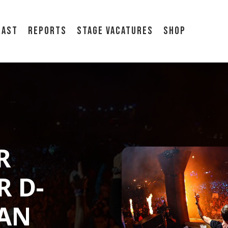
cast
Reports
Stage vacatures
Shop
R
 D-
FAN