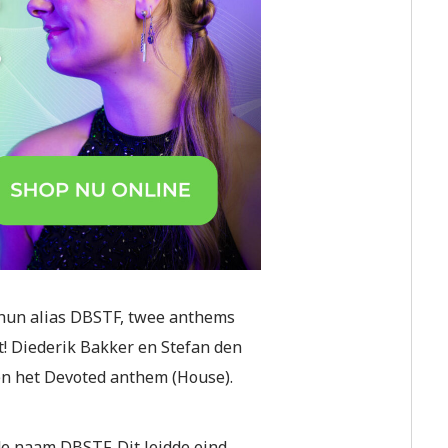
 hun alias DBSTF, twee anthems
rt! Diederik Bakker en Stefan den
en het Devoted anthem (House).
e naam DBSTF. Dit leidde eind