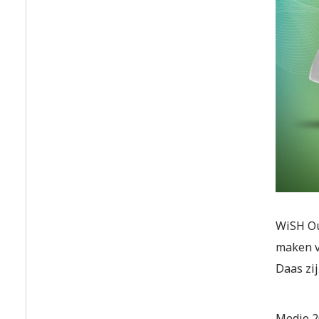
WiSH Ou
maken vo
Daas zi
Medio 2