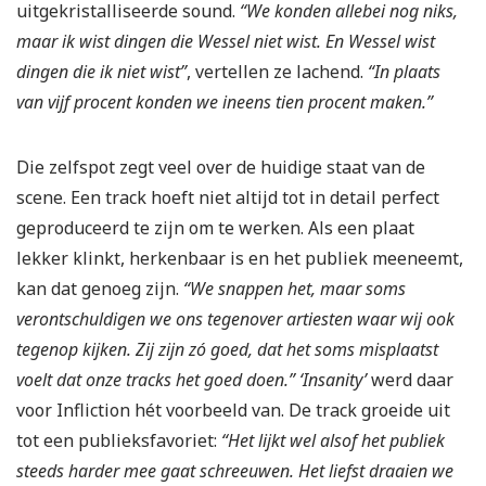
uitgekristalliseerde sound.
“We konden allebei nog niks,
maar ik wist dingen die Wessel niet wist. En Wessel wist
dingen die ik niet wist”
, vertellen ze lachend.
“In plaats
van vijf procent konden we ineens tien procent maken.”
Die zelfspot zegt veel over de huidige staat van de
scene. Een track hoeft niet altijd tot in detail perfect
geproduceerd te zijn om te werken. Als een plaat
lekker klinkt, herkenbaar is en het publiek meeneemt,
kan dat genoeg zijn.
“We snappen het, maar soms
verontschuldigen we ons tegenover artiesten waar wij ook
tegenop kijken. Zij zijn zó goed, dat het soms misplaatst
voelt dat onze tracks het goed doen.”
‘Insanity’
werd daar
voor Infliction hét voorbeeld van. De track groeide uit
tot een publieksfavoriet:
“Het lijkt wel alsof het publiek
steeds harder mee gaat schreeuwen.
Het liefst draaien we