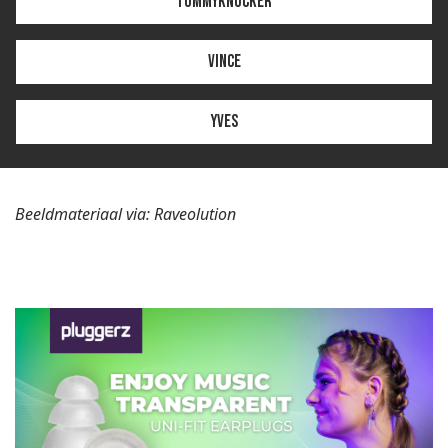
Tommyknocker
Vince
Yves
Beeldmateriaal via: Raveolution