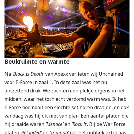
Beukruimte en warmte
Na
‘Black Is Death’
van Apexx verlieten wij Unchained
voor E-Force in zaal 1. In deze zaal was het nu
ontzettend druk. We zochten een plekje ergens in het
midden, waar het toch echt verdomd warm was. Ik heb
E-Force nog nooit een slechte set horen draaien, en ook
vandaag was hij dit niet van plan. Een aantal platen die
hij draaide waren
‘Menace’
en
‘Rock it’
. Bij de War Force
platen
‘Reloaded’
en
‘Triumph’
gaf het publiek extra gas.