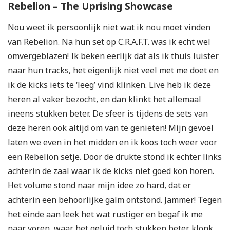
Rebelion – The Uprising Showcase
Nou weet ik persoonlijk niet wat ik nou moet vinden
van Rebelion. Na hun set op C.R.A.F.T. was ik echt wel
omvergeblazen! Ik beken eerlijk dat als ik thuis luister
naar hun tracks, het eigenlijk niet veel met me doet en
ik de kicks iets te ‘leeg’ vind klinken. Live heb ik deze
heren al vaker bezocht, en dan klinkt het allemaal
ineens stukken beter. De sfeer is tijdens de sets van
deze heren ook altijd om van te genieten! Mijn gevoel
laten we even in het midden en ik koos toch weer voor
een Rebelion setje. Door de drukte stond ik echter links
achterin de zaal waar ik de kicks niet goed kon horen.
Het volume stond naar mijn idee zo hard, dat er
achterin een behoorlijke galm ontstond. Jammer! Tegen
het einde aan leek het wat rustiger en begaf ik me
naar voren, waar het geluid toch stukken beter klonk.